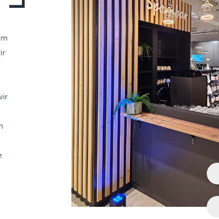
 im
ir
wir
n
e